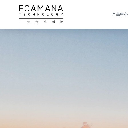
跳
过
产品中心
内
容