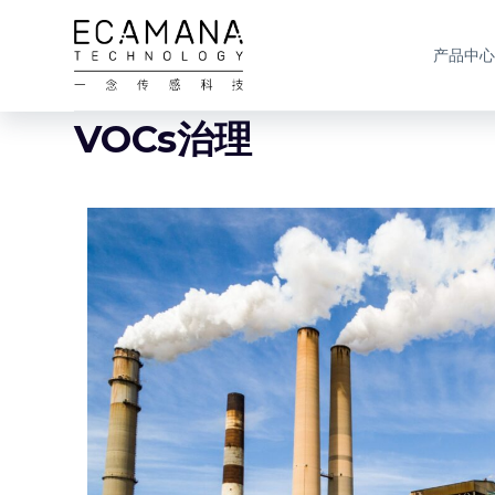
跳
过
产品中心
内
容
VOCs治理