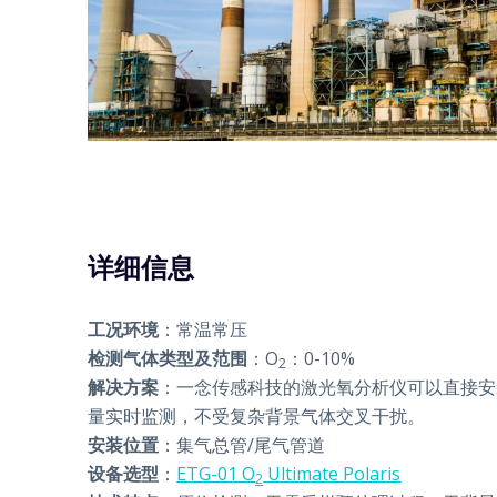
详细信息
工况环境
：常温常压
检测气体类型及范围
：O
：0-10%
2
解决方案
：一念传感科技的激光氧分析仪可以直接安
量实时监测，不受复杂背景气体交叉干扰。
安装位置
：集气总管/尾气管道
设备选型
：
ETG-01 O
Ultimate Polaris
2